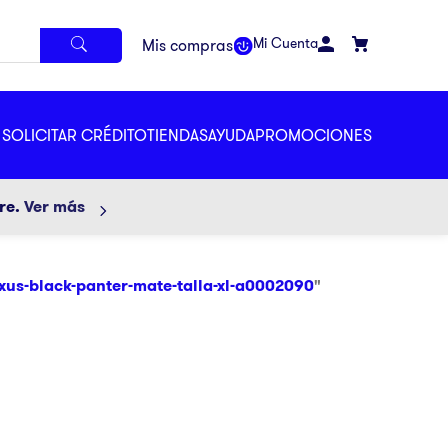
Mi Cuenta
SOLICITAR CRÉDITO
TIENDAS
AYUDA
PROMOCIONES
ore.
Ver más
xus-black-panter-mate-talla-xl-a0002090
"