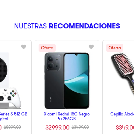
NUESTRAS
RECOMENDACIONES
eries S 512 GB
Xiaomi Redmi 15C Negro
Cepillo Alac
igital
4+256GB
$
349
.
0
0
$
2999
.
00
$
8999
.
00
$
3499
.
00