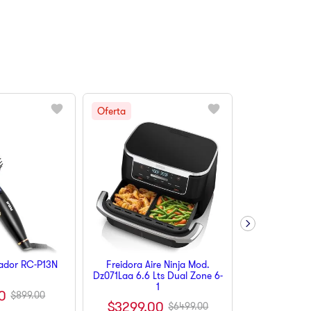
iador RC-P13N
Freidora Aire Ninja Mod.
Dz071Laa 6.6 Lts Dual Zone 6-
1
0
$
899
.
00
$
3299
.
00
$
6499
.
00