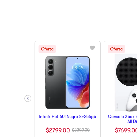
10
.
pulsar
Infinix Hot 60i Negro 8+256gb
Consola Xbox S
All D
$
2799
.
00
$
7699
.
0
$
3399
.
00